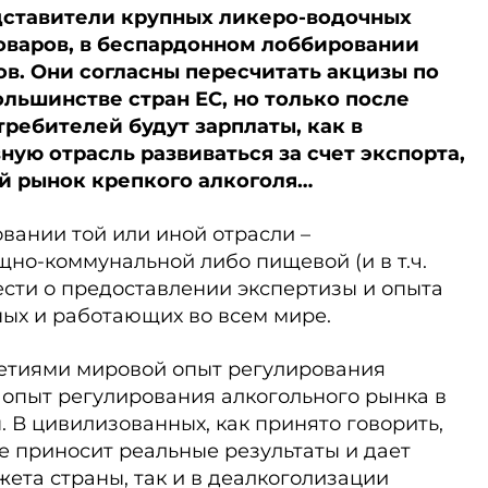
дставители крупных ликеро-водочных
воваров, в беспардонном лоббировании
ов. Они согласны пересчитать акцизы по
ольшинстве стран ЕС, но только после
требителей будут зар­платы, как в
ную отрасль развиваться за счет экспорта,
ий рынок крепкого алкоголя…
овании той или иной отрасли –
но-коммунальной либо пищевой (и в т.ч.
ести о предоставлении экспертизы и опыта
ных и работающих во всем мире.
етиями мировой опыт регулирования
 опыт регулирования алкогольного рынка в
. В цивилизованных, как принято говорить,
е приносит реальные результаты и дает
ета страны, так и в деалкоголизации