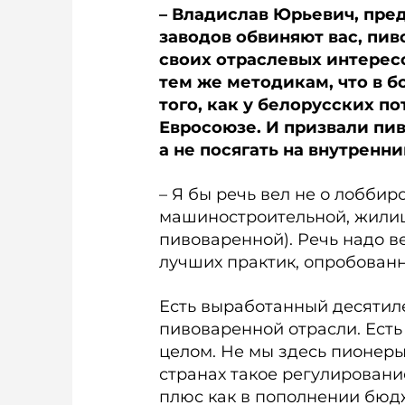
– Владислав Юрьевич, пре
заводов обвиняют вас, пи
своих отраслевых интерес
тем же методикам, что в б
того, как у белорусских по
Евросоюзе. И призвали пив
а не посягать на внутренн
– Я бы речь вел не о лоббир
машиностроительной, жилищ
пивоваренной). Речь надо в
лучших практик, опробован
Есть выработанный десятил
пивоваренной отрасли. Есть
целом. Не мы здесь пионеры
странах такое регулировани
плюс как в пополнении бюдж