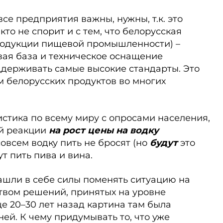
все предприятия важны, нужны, т.к. это
кто не спорит и с тем, что белорусская
родукции пищевой промышленности) –
ая база и тех­ническое оснащение
держивать самые высокие стандарты. Это
 белорусских продуктов во многих
истика по всему миру с опросами населения,
ой реакции
на рост цены на водку
овсем водку пить не бросят (но
будут
это
ут пить пива и вина.
нашли в себе силы поменять ситуацию на
твом решений, принятых на уровне
ще 20–30 лет назад картина там была
й. К чему придумывать то, что уже