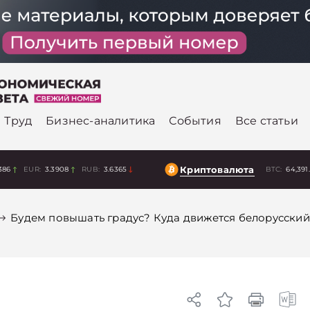
Труд
Бизнес-аналитика
События
Все статьи
Криптовалюта
386
EUR:
3.3908
RUB:
3.6365
BTC:
64,391
Будем повышать градус? Куда движется белорусский