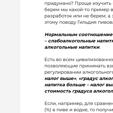
придумано? Проще изучить 
берем мы какой-то пример в
разработок или не берем; 
этому поводу Гильдия пивов
Нормальным соотношением 
– слабоалкогольные напитки
алкогольные напитки
.
Есть во всем цивилизованн
позволяющие принимать вз
регулировании алкогольног
налог выше»
,
«градус алко
напитка больше – налог в
стоимость градуса алкого
Если, например, для сравнен
(%) в пиве и водке, то получ