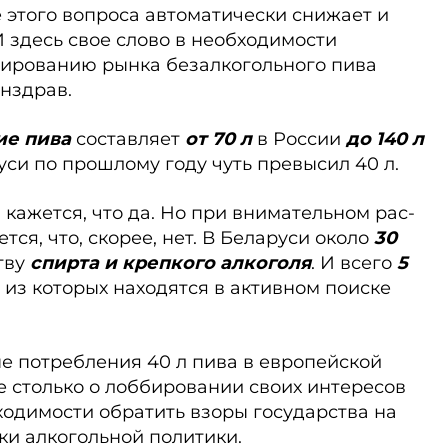
 этого вопроса автоматически снижает и
 здесь свое слово в необходимости
лированию рынка безалкогольного пива
нздрав.
ие пива
составляет
от 70 л
в России
до 140 л
уси по прошлому году чуть превысил 40 л.
кажется, что да. Но при внимательном рас­
ся, что, скорее, нет. В Беларуси около
30
тву
спир­та и крепкого алкоголя
. И всего
5
а из которых находятся в активном поиске
е по­требления 40 л пива в европейской
не столько о лоббировании своих интересов
ходимости обратить взоры государства на
ки алкогольной политики.