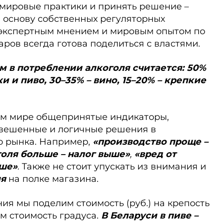
мировые практики и принять решение –
 основу собственных регуляторных
а экспертным мнением и мировым опытом по
аров всегда готова поделиться с властями.
в потреблении алкоголя считается: 50%
 и пиво, 30–35% – вино, 15–20% – крепкие
ом мире общепринятые индикаторы,
вешенные и логичные решения в
о рынка. Например,
«производство проще –
голя больше – налог выше»
,
«вред от
ыше»
.
Также не стоит упускать из внимания и
ля
на полке магазина.
ия мы поделим стоимость (руб.) на крепость
им стоимость градуса.
В Беларуси в пиве –