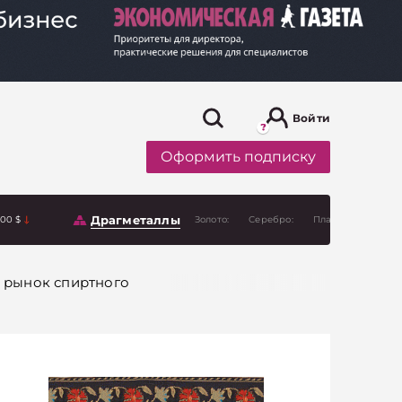
Войти
Оформить подписку
Драгметаллы
.00 $
Золото:
Серебро:
Платина:
 рынок спиртного