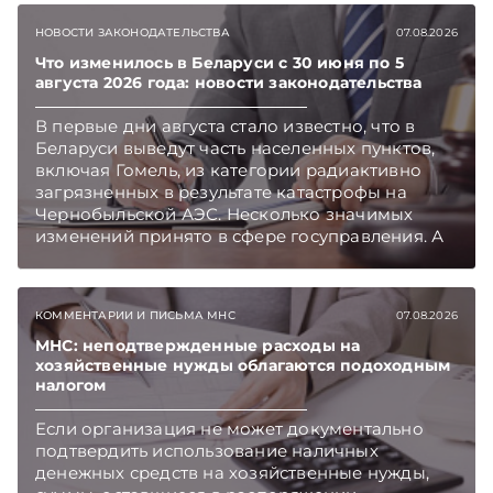
НОВОСТИ ЗАКОНОДАТЕЛЬСТВА
07.08.2026
Что изменилось в Беларуси с 30 июня по 5
августа 2026 года: новости законодательства
В первые дни августа стало известно, что в
Беларуси выведут часть населенных пунктов,
включая Гомель, из категории радиактивно
загрязненных в результате катастрофы на
Чернобыльской АЭС. Несколько значимых
изменений принято в сфере госуправления. А
бизнесу вновь дали надежду на сокращение
объема нового нормативного массива,
который приходится изучать ежегодно.
КОММЕНТАРИИ И ПИСЬМА МНС
07.08.2026
Очередные меры по оптимизации
нормотворчества предусмотрены в
МНС: неподтвержденные расходы на
хозяйственные нужды облагаются подоходным
постановлении Совмина. Подписывайтесь на
налогом
Telegram‑канал и Viber. Главное об экономике
Беларуси — раньше, чем в новостях
Если организация не может документально
TelegramViber
подтвердить использование наличных
денежных средств на хозяйственные нужды,