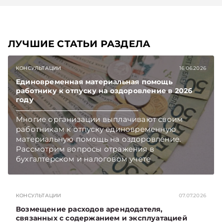
ЛУЧШИЕ СТАТЬИ РАЗДЕЛА
КОНСУЛЬТАЦИИ
16.06.2026
Единовременная материальная помощь
работнику к отпуску на оздоровление в 2026
году
Многие организации выплачивают своим
работникам к отпуску единовременную
материальную помощь на оздоровление.
Рассмотрим вопросы отражения в
бухгалтерском и налоговом учете
хозяйственных операций по начислению и
выплате работникам такой матпомощи.
Подписывайтесь на Telegram‑канал и Viber.
КОНСУЛЬТАЦИИ
07.07.2026
Главное об экономике Беларуси — раньше,
чем в новостях TelegramViber
Возмещение расходов арендодателя,
связанных с содержанием и эксплуатацией