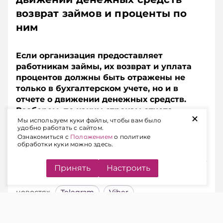
возврат займов и проценты по
ним
Если организация предоставляет
работникам займы, их возврат и уплата
процентов должны быть отражены не
только в бухгалтерском учете, но и в
отчете о движении денежных средств.
Разберем, по каким строкам отчета
+
показать суммы возвращенных займов и
Мы используем куки файлы, чтобы вам было
удобно работать с сайтом.
процентов, если они удерживаются из
Ознакомиться с
Положением
о политике
заработной платы работников.
обработки куки можно здесь.
Принять
Настроить
Подписывайтесь на Telegram‑канал и Viber.
Главное об экономике Беларуси — раньше, чем в
новостях
Telegram
Viber
Ситуация.
Организация предоставляет