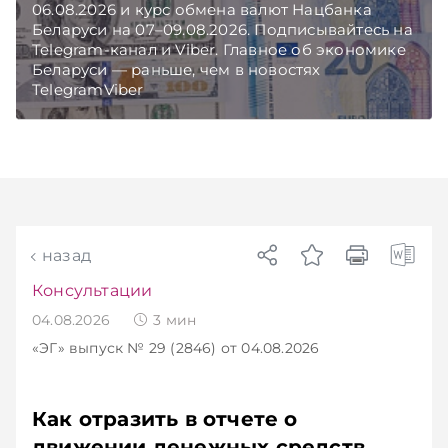
06.08.2026 и курс обмена валют Нацбанка
Беларуси на 07–09.08.2026. Подписывайтесь на
Telegram‑канал и Viber. Главное об экономике
Беларуси — раньше, чем в новостях
TelegramViber
назад
Консультации
04.08.2026
3
мин
«ЭГ»
выпуск № 29 (2846)
от 04.08.2026
Как отразить в отчете о
движении денежных средств