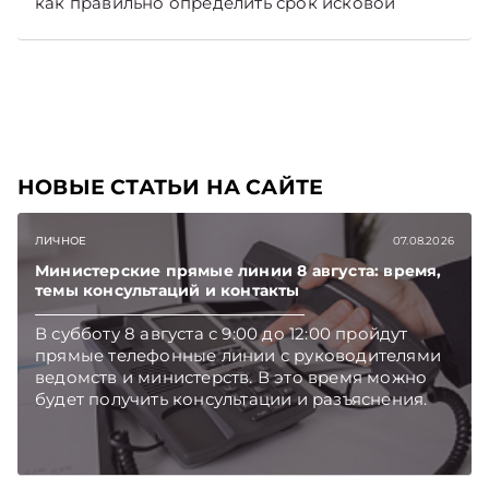
как правильно определить срок исковой
давности и в каком порядке списать такую
задолженность. Рассмотрим это на
практических ситуациях. Подписывайтесь на
Telegram‑канал и Viber, чтобы не пропускать
новые статьи TelegramViber
НОВЫЕ СТАТЬИ НА САЙТЕ
ЛИЧНОЕ
07.08.2026
Министерские прямые линии 8 августа: время,
темы консультаций и контакты
В субботу 8 августа с 9:00 до 12:00 пройдут
прямые телефонные линии с руководителями
ведомств и министерств. В это время можно
будет получить консультации и разъяснения.