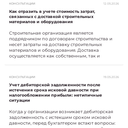
КОНСУЛЬТАЦИИ
12.05.2026
Как отразить в учете стоимость затрат,
связанных с доставкой строительных
материалов и оборудования
Строительная организация является
подрядчиком по договорам строительства и
несет затраты на доставку строительных
материалов и оборудования. Доставка
осуществляется как собственным, так и
наемным транспортом. Рассмотрим, как
отразить в бухгалтерском учете затраты в этом
случае. Подписывайтесь на Telegram‑канал и
КОНСУЛЬТАЦИИ
19.05.2026
Viber, чтобы не пропускать новые статьи
TelegramViber
Учет дебиторской задолженности после
истечения срока исковой давности при
налогообложении прибыли: нетипичные
ситуации
Когда у организации возникает дебиторская
задолженность с истекшим сроком исковой
давности, перед бухгалтером встают вопросы: