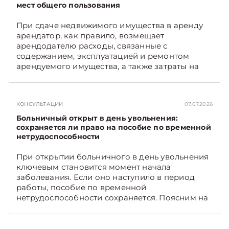
мест общего пользования
При сдаче недвижимого имущества в аренду
арендатор, как правило, возмещает
арендодателю расходы, связанные с
содержанием, эксплуатацией и ремонтом
арендуемого имущества, а также затраты на
санитарное содержание, коммунальные и
иные услуги. Возникает вопрос: как
определяется сумма возмещения расходов,
КОНСУЛЬТАЦИИ
07.07.2026
связанных с содержанием и эксплуатацией
мест общего пользования, в частности –
Больничный открыт в день увольнения:
контрольно-­пропускного пункта? Рассмотрим
сохраняется ли право на пособие по временной
нетрудоспособности
порядок их распределения. Подписывайтесь
на Telegram‑канал и Viber. Главное об
При открытии больничного в день увольнения
экономике Беларуси — раньше, чем в новостях
ключевым становится момент начала
TelegramViber
заболевания. Если оно наступило в период
работы, пособие по временной
нетрудоспособности сохраняется. Поясним на
примере. Подписывайтесь на Telegram‑канал и
Viber. Главное об экономике Беларуси —
раньше, чем в новостях TelegramViber