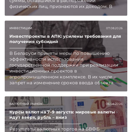
суммы, оставшиеся в распоряжении
физических лиц, признаются их доходом. В
этом случае организация как налоговый агент
обязана исчислить, удержать и перечислить в
бюджет подоходный налог, напоминает МНС.
ИНВЕСТИЦИИ
07.08.2026
Инвестпроекты в АПК: усилены требования для
получения субсидий
В Беларуси приняты меры по повышению
эффективности использования
государственной поддержки при реализации
инвестиционных проектов в
агропромышленном комплексе. В их числе –
запрет на изменение сроков ввода объекта
инвестиций в эксплуатацию и его выхода на
проектную мощность. Подписывайтесь на
Telegram‑канал и Viber. Главное об экономике
ВАЛЮТНЫЙ РЫНОК
06.08.2026
Беларуси — раньше, чем в новостях
TelegramViber
Курсы валют на 7–9 августа: мировые валюты
идут вверх, рубль – вниз
Результаты валютных торгов на БВФБ