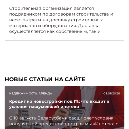
Строительная организация является
подрядчиком по договорам строительства и
несет затраты на доставку строительных
материалов и оборудования. Доставка
осуществляется как собственным, так и
наемным транспортом. Рассмотрим, как
отразить в бухгалтерском учете затраты в этом
случае. Подписывайтесь на Telegram‑канал и
Viber, чтобы не пропускать новые статьи
TelegramViber
НОВЫЕ СТАТЬИ НА САЙТЕ
НЕДВИЖИМОСТЬ. АРЕНДА
08.08.2026
Кредит на новостройки под 1%: что входит в
условия нашумевшей ипотеки
С 10 августа Беларусбанк расширяет условия
популярной кредитной программы «Ипотека с