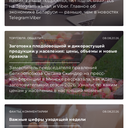
нами». Узнали подробности. Подписывайтесь
на Telegram‑канал и Viber. Главное об
экономике Беларуси — раньше, чем в новостях
TelegramViber
ТОРГОВЛЯ. ОБЩЕПИТ
08.08.2026
Заготовка плодоовощной и дикорастущей
продукции у населения: цены, объемы и новые
правила
Заместитель председателя правления
Белкоопсоюза Оксана Скиндер на пресс-
конференции в Минске рассказала, как идет
заготовительный сезон-2026. Узнали, по каким
ценам у населения в настоящий момент
закупают продукцию, сколько
приемозаготовительных пунктов работает и
как изменились правила игры в текущем году.
ФАКТЫ, КОММЕНТАРИИ
08.08.2026
Подписывайтесь на Telegram‑канал и Viber.
Главное об экономике Беларуси — раньше,
Важные цифры уходящей недели
чем в новостях TelegramViber