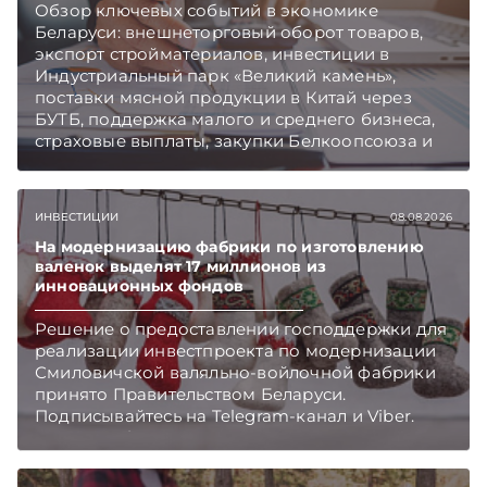
Обзор ключевых событий в экономике
Беларуси: внешнеторговый оборот товаров,
экспорт стройматериалов, инвестиции в
Индустриальный парк «Великий камень»,
поставки мясной продукции в Китай через
БУТБ, поддержка малого и среднего бизнеса,
страховые выплаты, закупки Белкоопсоюза и
рост продаж новых автомобилей.
Подписывайтесь на Telegram‑канал и Viber.
Главное об экономике Беларуси — раньше,
ИНВЕСТИЦИИ
08.08.2026
чем в новостях TelegramViber
На модернизацию фабрики по изготовлению
валенок выделят 17 миллионов из
инновационных фондов
Решение о предоставлении господдержки для
реализации инвестпроекта по модернизации
Смиловичской валяльно-войлочной фабрики
принято Правительством Беларуси.
Подписывайтесь на Telegram‑канал и Viber.
Главное об экономике Беларуси — раньше,
чем в новостях TelegramViber