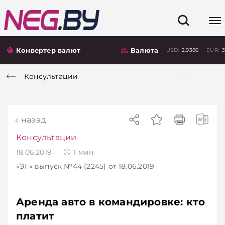
Конвертер валют
Валюта
USD:
2.9386
EUR:
3
Консультации
назад
Консультации
18.06.2019
1
мин
«ЭГ»
выпуск №44 (2245)
от 18.06.2019
Аренда авто в командировке: кто
платит