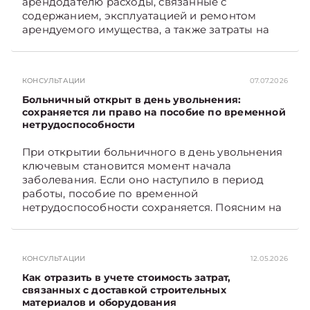
арендодателю расходы, связанные с
содержанием, эксплуатацией и ремонтом
арендуемого имущества, а также затраты на
санитарное содержание, коммунальные и
иные услуги. Возникает вопрос: как
определяется сумма возмещения расходов,
КОНСУЛЬТАЦИИ
07.07.2026
связанных с содержанием и эксплуатацией
мест общего пользования, в частности –
Больничный открыт в день увольнения:
контрольно-­пропускного пункта? Рассмотрим
сохраняется ли право на пособие по временной
нетрудоспособности
порядок их распределения. Подписывайтесь
на Telegram‑канал и Viber. Главное об
При открытии больничного в день увольнения
экономике Беларуси — раньше, чем в новостях
ключевым становится момент начала
TelegramViber
заболевания. Если оно наступило в период
работы, пособие по временной
нетрудоспособности сохраняется. Поясним на
примере. Подписывайтесь на Telegram‑канал и
Viber. Главное об экономике Беларуси —
раньше, чем в новостях TelegramViber
КОНСУЛЬТАЦИИ
12.05.2026
Как отразить в учете стоимость затрат,
связанных с доставкой строительных
материалов и оборудования