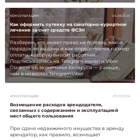
выплате работникам такой матпомощи.
Подписывайтесь на Telegram‑канал и Viber.
КОНСУЛЬТАЦИИ
04.08.2026
Главное об экономике Беларуси — раньше,
чем в новостях TelegramViber
Как оформить путевку на санаторно-курортное
лечение за счет средств ФСЗН
Разберем, кто имеет право на путевку, каков
порядок ее выдачи и как определяется размер
оплаты, которую вносит работник.
Подписывайтесь на Telegram‑канал и Viber.
Главное об экономике Беларуси — раньше,
чем в новостях TelegramViber
КОНСУЛЬТАЦИИ
07.07.2026
Возмещение расходов арендодателя,
связанных с содержанием и эксплуатацией
мест общего пользования
При сдаче недвижимого имущества в аренду
арендатор, как правило, возмещает