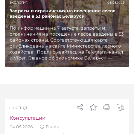
ЭКОЛОГИЯ
08.08.2026
Запреты и ограничения на посещение лесов
введены в 53 районах Беларуси
По информации на 7 августа, запреты и
ограничения на посещение лесов введены в 53
районах страны. Соответствующая карта
опубликована на сайте Министерства лесного
хозяйства. Подписывайтесь на Telegram‑канал
и Viber. Главное об экономике Беларуси —
раньше, чем в новостях TelegramViber
назад
Консультации
04.08.2026
11
мин